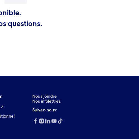
onible.
os questions.
on
Nous joindre
Nos infolettres
Suivez-nous:
utionnel