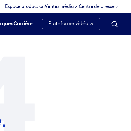
Espace production
Ventes média
Centre de presse
rques
Carrière
Plateforme vidéo
4
.