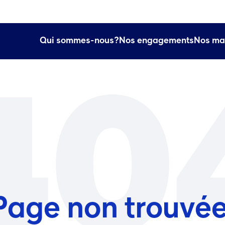
e.)
 une nouvelle fenêtre.)
elle fenêtre.)
Qui sommes-nous?
Nos engagements
Nos ma
40
Page non trouvée