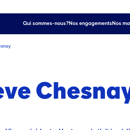
e.)
 une nouvelle fenêtre.)
elle fenêtre.)
Qui sommes-nous?
Nos engagements
Nos ma
esnay
ève Chesna