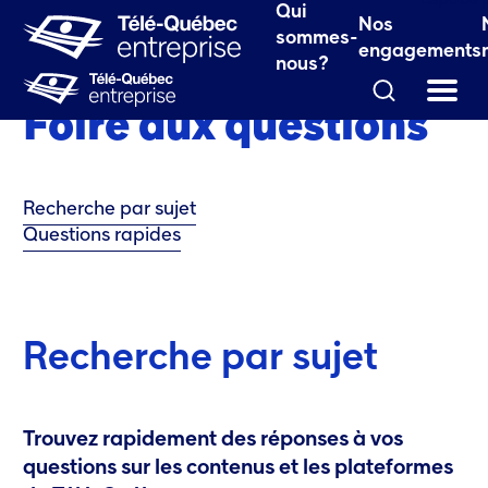
le fenêtre.)
Espace 
Qui
Nos
 fenêtre.)
sommes-
engagements
nous?
Foire aux
questions
Recherche par sujet
Questions rapides
Recherche par
sujet
Trouvez rapidement des réponses à vos
questions sur les contenus et les plateformes