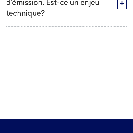
d’émission. Est-ce un enjeu
technique?
Vous n'avez pas trouvé de
réponses à vos questions?
Écrivez-nous