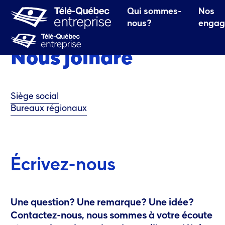
une nouvelle fenêtre.)
e lien ouvrira dans une nouvelle fenêtre.)
Qui sommes-
Nos
ira dans une nouvelle fenêtre.)
nous?
engag
Nous joindre
Siège social
Bureaux régionaux
Écrivez-nous
Une question? Une remarque? Une idée?
Contactez-nous, nous sommes à votre écoute