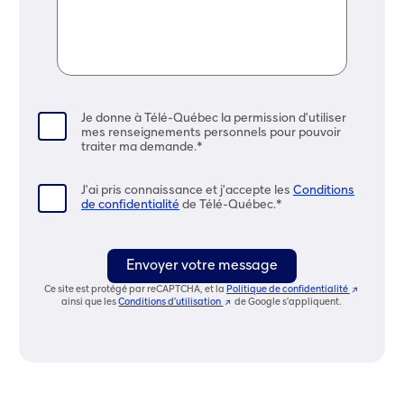
Je donne à Télé-Québec la permission d'utiliser
mes renseignements personnels pour pouvoir
traiter ma demande.*
J'ai pris connaissance et j'accepte les
Conditions
de confidentialité
de Télé-Québec.*
Envoyer votre message
Ce site est protégé par reCAPTCHA, et la
Politique de confidentialité
(
ainsi que les
Conditions d’utilisation
(
de Google s’appliquent.
C
C
e
e
l
l
i
i
e
e
n
n
o
o
u
u
v