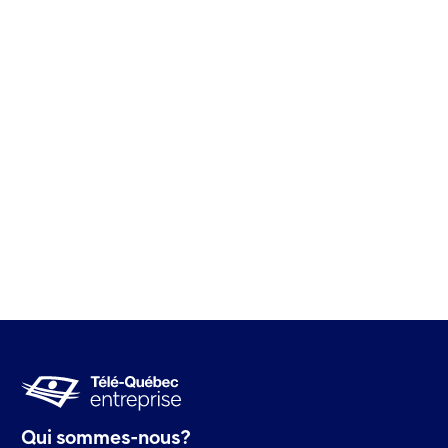
Chicoutimi (Québec) G7H 6R8
Jocelyn Robert
Tél. : 418 690-8305
jrobert@telequebec.tv
Des questions?
Visitez la FAQ
Qui sommes-nous?