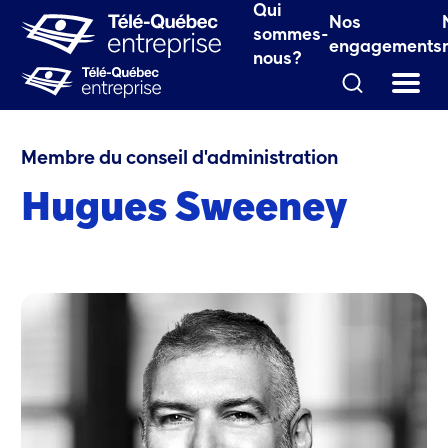
le fenêtre.)
Espace 
Qui
Nos
 fenêtre.)
sommes-
engagements
nous?
Qui sommes-nous?
Hugues Sweeney
Membre du conseil d'administration
Hugues Sweeney