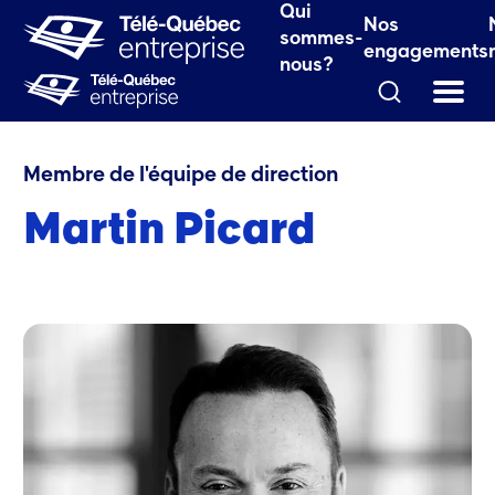
le fenêtre.)
Espace 
Qui
Nos
 fenêtre.)
sommes-
engagements
nous?
Qui sommes-nous?
Martin Picard
Membre de l'équipe de direction
Martin Picard