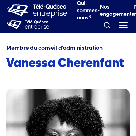
le fenêtre.)
Espace 
Qui
Nos
 fenêtre.)
sommes-
engagements
nous?
Qui sommes-nous?
Vanessa Cherenfant
Membre du conseil d'administration
Vanessa Cherenfant