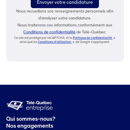
Envoyer votre candidature
Nous recueillons vos renseignements personnels afin
d’analyser votre candidature.
Nous traiterons ces informations conformément aux
Conditions de confidentialité
de Télé-Québec.
Ce site est protégé par reCAPTCHA, et la
Politique de confidentialité
(
ainsi que les
Conditions d’utilisation
(
de Google s’appliquent.
C
C
e
e
l
l
i
i
e
e
n
n
o
o
u
u
v
v
r
r
i
i
r
r
a
a
d
d
a
a
n
n
s
s
u
u
n
Qui sommes-nous?
n
e
e
n
Nos engagements
n
o