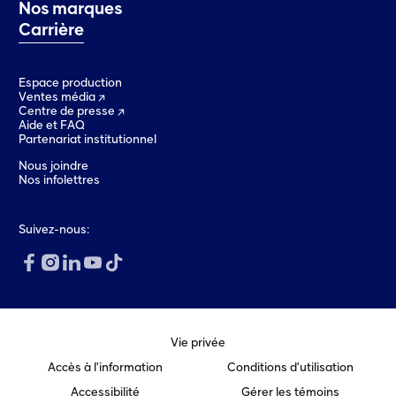
o
u
Nos marques
u
v
Carrière
v
e
e
l
l
l
l
e
e
f
Espace production
f
e
Ventes média
e
n
Centre de presse
n
ê
Aide et FAQ
ê
t
Partenariat institutionnel
t
r
r
e
e
)
Nous joindre
)
Nos infolettres
Suivez-nous:
Vie privée
Accès à l'information
Conditions d’utilisation
Accessibilité
Gérer les témoins