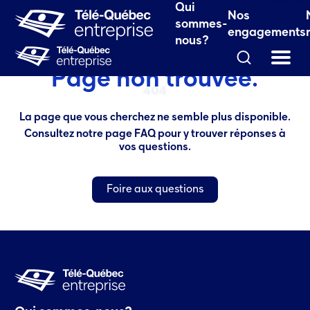
le fenêtre.)
Espace 
Qui
Nos
 fenêtre.)
sommes-
engagements
nous?
Page non trouvée.
404
La page que vous cherchez ne semble plus disponible.
Consultez notre page FAQ pour y trouver réponses à
vos questions.
Foire aux questions